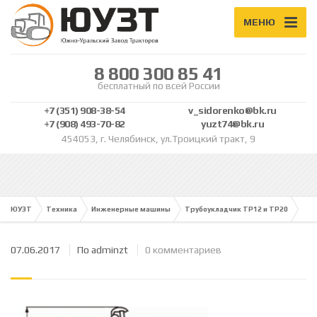
МЕНЮ
8 800 300 85 41
бесплатный по всей России
+7 (351) 908-38-54
v_sidorenko@bk.ru
+7 (908) 493-70-82
yuzt74@bk.ru
454053, г. Челябинск, ул.Троицкий тракт, 9
ЮУЗТ
Техника
Инженерные машины
Трубоукладчик ТР12 и ТР20
07.06.2017
По
adminzt
0 комментариев