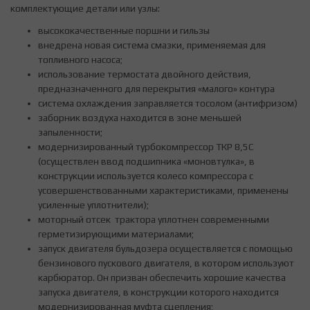
комплектующие детали или узлы:
высококачественные поршни и гильзы
внедрена новая система смазки, применяемая для
топливного насоса;
использование термостата двойного действия,
предназначенного для перекрытия «малого» контура
система охлаждения заправляется тосолом (антифризом)
заборник воздуха находится в зоне меньшей
запыленности;
модернизированный турбокомпрессор ТКР 8,5С
(осуществлен ввод подшипника «моновтулка», в
конструкции используется колесо компрессора с
усовершенствованными характеристиками, применены
усиленные уплотнители);
моторный отсек трактора уплотнен современными
герметизирующими материалами;
запуск двигателя бульдозера осуществляется с помощью
бензинового пускового двигателя, в котором используют
карбюратор. Он призван обеспечить хорошие качества
запуска двигателя, в конструкции которого находится
модернизированная муфта сцепления;