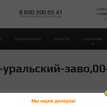
+7 (351
8 800 300 85 41
+7 (908
бесплатный по всей России
45
ИЕ
МОДЕРНИЗАЦИЯ
ЗАПЧАСТИ
О КОМПАНИИ
-уральский-заво,00
0-r0001065_2
Мы ищем дилеров!