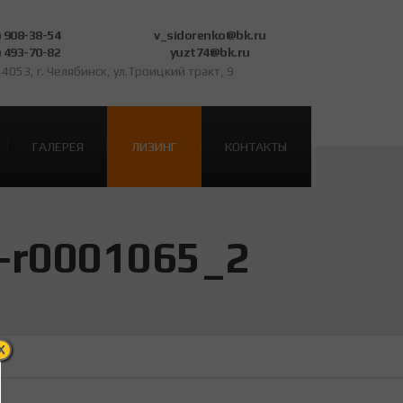
) 908-38-54
v_sidorenko@bk.ru
) 493-70-82
yuzt74@bk.ru
4053, г. Челябинск, ул.Троицкий тракт, 9
ГАЛЕРЕЯ
ЛИЗИНГ
КОНТАКТЫ
-r0001065_2
X