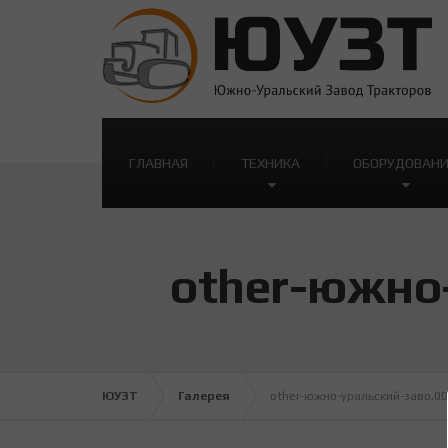
ГЛАВНАЯ
ТЕХНИКА
ОБОРУДОВАН
other-южно
ЮУЗТ
Галерея
other-южно-уральский-заво,0